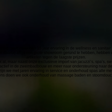
eld heeft meer dan 15 jaar ervaring in de wellness en sanitair
daarbij altijd een grote showroom gerund te hebben, hebben w
artikelen tegen de laagste prijzen.
 al, maar naast onze exclusieve import van jacuzzi’s, spa’s,
 actief in de zwembadbouw en meer naar ondersteuning naar d
zijn we met jaren ervaring in service en onderhoud spas alle m
ens doen we ook onderhoud van massage baden en stoomdou