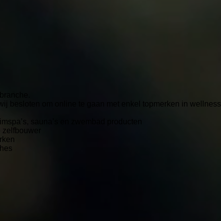
 branche.
ij besloten om online te gaan met enkel topmerken in wellness
 swimspa’s, sauna’s en zwembad producten
e zelfbouwer
erken
ches