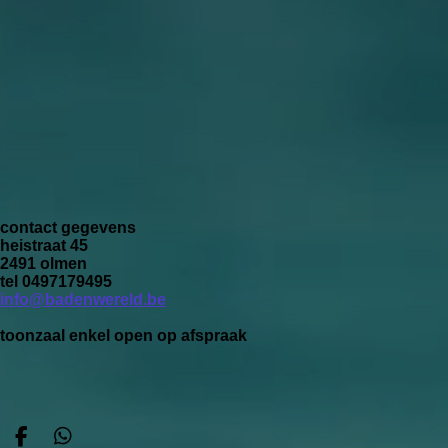
contact gegevens
heistraat 45
2491 olmen
tel 0497179495
info@badenwereld.be
toonzaal enkel open op afspraak
F
W