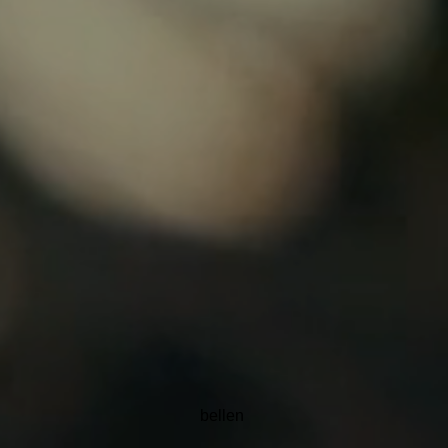
BADENWERELD
U PARTNER VOOR BETAALBAAR
BUBBEL EN ZWEMPLEZIER
bellen