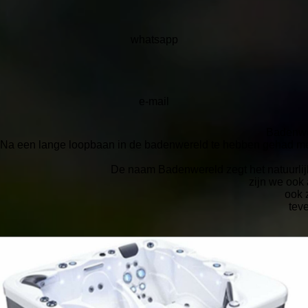
whatsapp
e-mail
Badenwer
Na een lange loopbaan in de badenwereld te hebben gehad met 
De naam Badenwereld zegt het natuurlijk
zijn we ook
ook 
tev