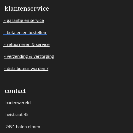
1
klantenservice
2
5
- garantie en service
s
t
- betalen en bestellen
e
r
- retourneren & service
r
- verzending & verzorging
e
n
- distributeur worden ?
contact
badenwereld
heistraat 45
2491 balen olmen