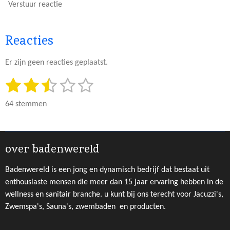
Verstuur reactie
Reacties
Er zijn geen reacties geplaatst.
1
2
3
4
5
S
R
t
a
s
s
s
s
s
e
64 stemmen
t
m
t
t
t
t
t
i
m
e
e
e
e
e
n
e
n
g
over badenwereld
r
r
r
r
r
:
r
r
r
r
2
Badenwereld is een jong en dynamisch bedrijf dat bestaat uit
e
e
e
e
.
enthousiaste mensen die meer dan 15 jaar ervaring hebben in de
4
wellness en sanitair branche. u kunt bij ons terecht voor Jacuzzi's,
n
n
n
n
5
Zwemspa's, Sauna's, zwembaden en producten.
3