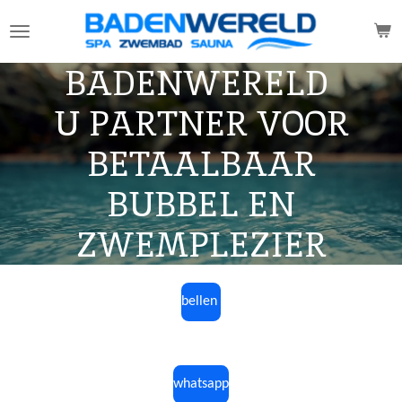
Ga
direct
naar
BADENWERELD
de
hoofdinhoud
U PARTNER VOOR
BETAALBAAR
BUBBEL EN
ZWEMPLEZIER
bellen
whatsapp